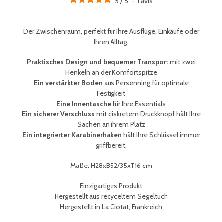
5
/
5
-
1
avis
Der Zwischenraum, perfekt für Ihre Ausflüge, Einkäufe oder
Ihren Alltag.
Praktisches Design und bequemer Transport
mit zwei
Henkeln an der Komfortspitze
Ein verstärkter Boden
aus Persenning für optimale
Festigkeit
Eine Innentasche
für Ihre Essentials
Ein sicherer Verschluss
mit diskretem Druckknopf hält Ihre
Sachen an ihrem Platz
Ein integrierter Karabinerhaken
hält Ihre
Schlüssel immer
griffbereit
.
Maße: H28xB52/35xT16 cm
Einzigartiges Produkt
Hergestellt aus recyceltem Segeltuch
Hergestellt in La Ciotat, Frankreich