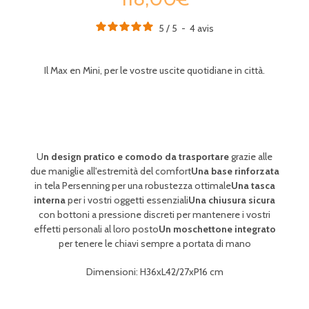
5
/
5
-
4
avis
Il Max en Mini, per le vostre uscite quotidiane in città.
U
n design pratico e comodo da trasportare
grazie alle
due maniglie all'estremità del comfort
Una base rinforzata
in tela Persenning per una robustezza ottimale
Una tasca
interna
per i vostri oggetti essenziali
Una chiusura sicura
con bottoni a pressione discreti per mantenere i vostri
effetti personali al loro posto
Un moschettone integrato
per tenere le chiavi sempre a portata di mano
Dimensioni: H36xL42/27xP16 cm