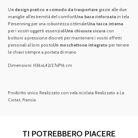
U
n design pratico e comodo da trasportare
grazie alle due
maniglie all'estremità del comfort
Una base rinforzata
in tela
Persenning per una robustezza ottimale
Una tasca interna
per i vostri oggetti essenziali
Una chiusura sicura
con
bottoni a pressione discreti per mantenere i vostri effetti
personali al loro posto
Un moschettone integrato
per tenere
le chiavi sempre a portata di mano
Dimensioni: H36xL42/27xP16 cm
Prodotto unico Realizzato con vela riciclata Realizzato a La
Ciotat, Francia
TI POTREBBERO PIACERE