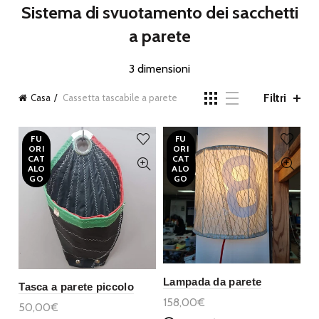
Sistema di svuotamento dei sacchetti
a parete
3 dimensioni
Filtri
Casa
Cassetta tascabile a parete
FU
FU
ORI
ORI
CAT
CAT
ALO
ALO
GO
GO
Lampada da parete
Tasca a parete piccolo
158,00€
50,00€