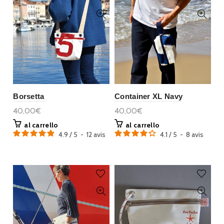
Borsetta
Container XL Navy
40,00€
40,00€
al carrello
al carrello
4.9
/
5
-
12
avis
4.1
/
5
-
8
avis