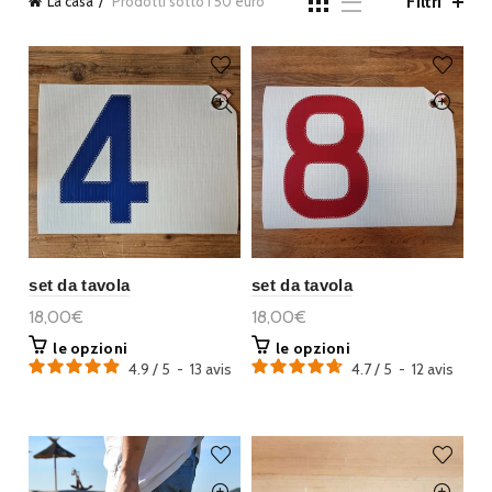
Filtri
La casa
Prodotti sotto i 50 euro
set da tavola
set da tavola
18,00€
18,00€
le opzioni
le opzioni
4.9
/
5
-
13
avis
4.7
/
5
-
12
avis