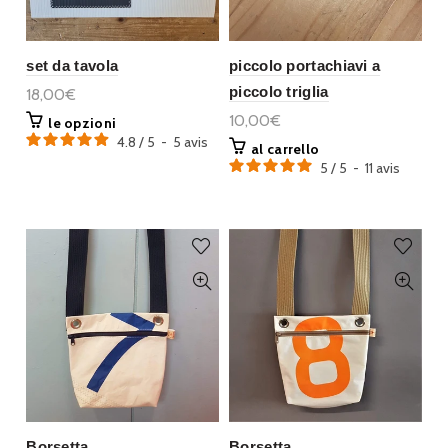
set da tavola
piccolo portachiavi a
piccolo triglia
18,00€
10,00€
le opzioni
4.8
/
5
-
5
avis
al carrello
5
/
5
-
11
avis
Borsetta
Borsetta