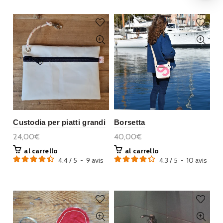
Custodia per piatti grandi
Borsetta
24,00€
40,00€
al carrello
al carrello
4.4
/
5
-
9
avis
4.3
/
5
-
10
avis