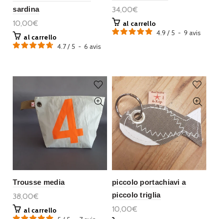
sardina
34,00€
10,00€
al carrello
4.9
/
5
-
9
avis
al carrello
4.7
/
5
-
6
avis
Trousse media
piccolo portachiavi a
piccolo triglia
38,00€
10,00€
al carrello