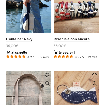
Container Navy
Bracciale con ancora
36,00€
38,00€
al carrello
le opzioni
4.9
/
5
-
9
avis
4.9
/
5
-
19
avis