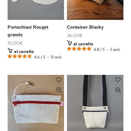
Portachiavi Rouget
Container Blacky
grande
36,00€
10,00€
al carrello
4.8
/
5
-
5
avis
al carrello
4.6
/
5
-
13
avis