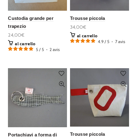
Custodia grande per
Trousse piccola
trapezio
34,00€
24,00€
al carrello
4.9
/
5
-
7
avis
al carrello
5
/
5
-
2
avis
Trousse piccola
Portachiavi a forma di