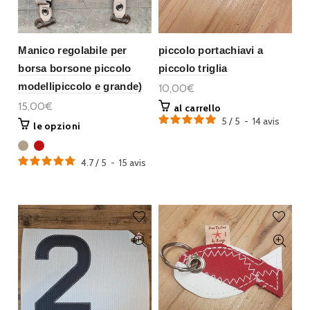
Manico regolabile per
piccolo portachiavi a
borsa borsone piccolo
piccolo triglia
modellipiccolo e grande)
10,00€
15,00€
al carrello
5
/
5
-
14
avis
le opzioni
4.7
/
5
-
15
avis