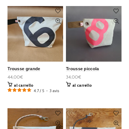
Trousse grande
Trousse piccola
44,00€
34,00€
al carrello
al carrello
4.7
/
5
-
3
avis