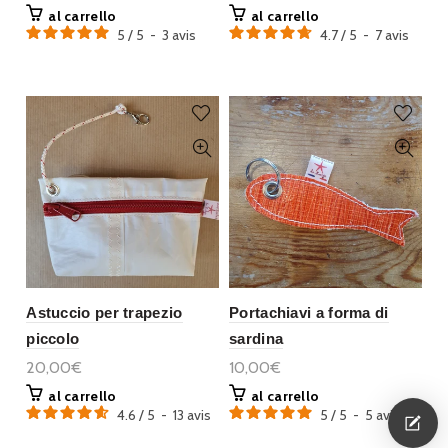
al carrello
al carrello
5
/
5
-
3
avis
4.7
/
5
-
7
avis
Astuccio per trapezio
Portachiavi a forma di
piccolo
sardina
20,00€
10,00€
al carrello
al carrello
4.6
/
5
-
13
avis
5
/
5
-
5
avis