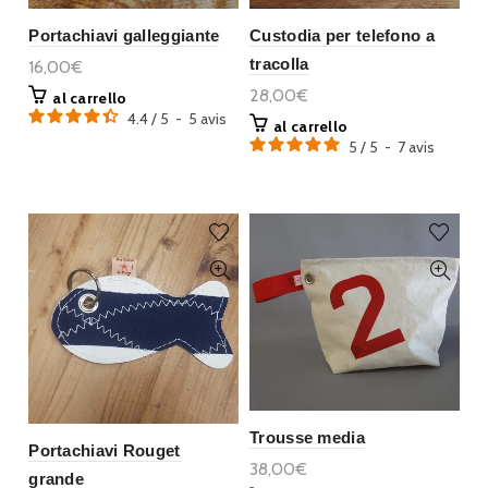
Portachiavi galleggiante
Custodia per telefono a
tracolla
16,00€
28,00€
al carrello
4.4
/
5
-
5
avis
al carrello
5
/
5
-
7
avis
Trousse media
Portachiavi Rouget
38,00€
grande