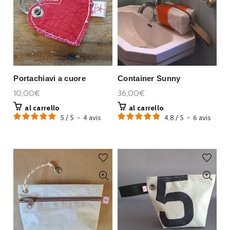
Portachiavi a cuore
Container Sunny
10,00€
36,00€
al carrello
al carrello
5
/
5
-
4
avis
4.8
/
5
-
6
avis