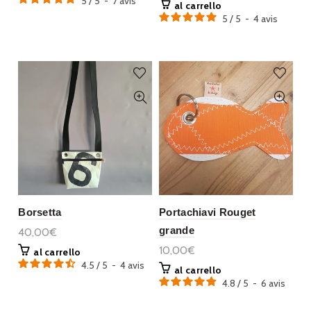
5
/
5
-
7
avis
al carrello
5
/
5
-
4
avis
Borsetta
Portachiavi Rouget
grande
40,00€
10,00€
al carrello
4.5
/
5
-
4
avis
al carrello
4.8
/
5
-
6
avis