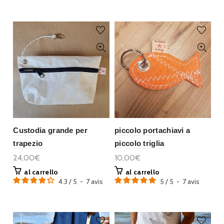
Custodia grande per
piccolo portachiavi a
trapezio
piccolo triglia
24,00€
10,00€
al carrello
al carrello
4.3
/
5
-
7
avis
5
/
5
-
7
avis