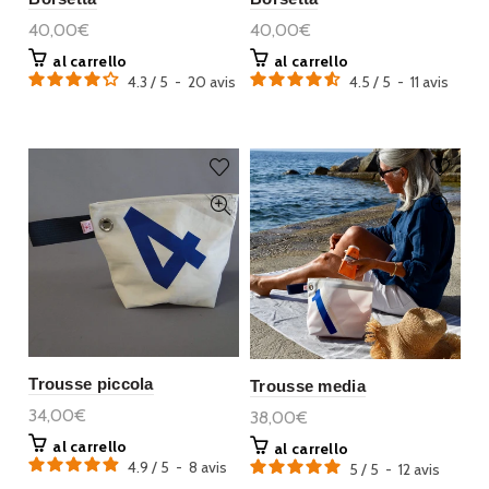
40,00€
40,00€
al carrello
al carrello
4.3
/
5
-
20
avis
4.5
/
5
-
11
avis
Trousse piccola
Trousse media
34,00€
38,00€
al carrello
al carrello
4.9
/
5
-
8
avis
5
/
5
-
12
avis