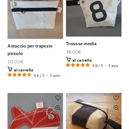
Trousse media
Astuccio per trapezio
38,00€
piccolo
al carrello
20,00€
4.8
/
5
-
5
avis
al carrello
4.6
/
5
-
5
avis