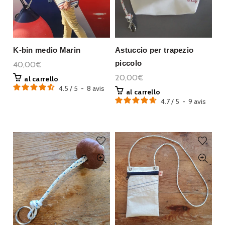
K-bin medio Marin
Astuccio per trapezio
piccolo
40,00€
20,00€
al carrello
4.5
/
5
-
8
avis
al carrello
4.7
/
5
-
9
avis