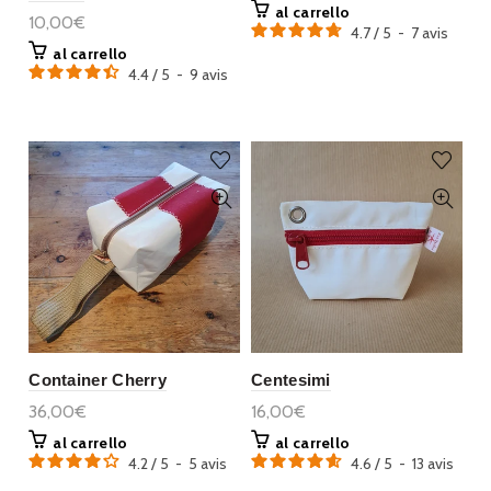
al carrello
10,00€
4.7
/
5
-
7
avis
al carrello
4.4
/
5
-
9
avis
Container Cherry
Centesimi
36,00€
16,00€
al carrello
al carrello
4.2
/
5
-
5
avis
4.6
/
5
-
13
avis