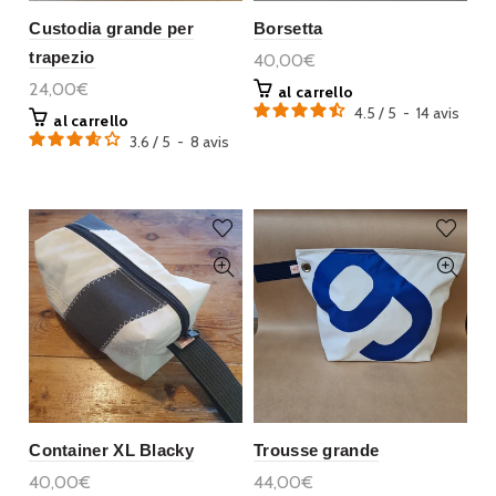
Custodia grande per
Borsetta
trapezio
40,00€
24,00€
al carrello
4.5
/
5
-
14
avis
al carrello
3.6
/
5
-
8
avis
Container XL Blacky
Trousse grande
40,00€
44,00€