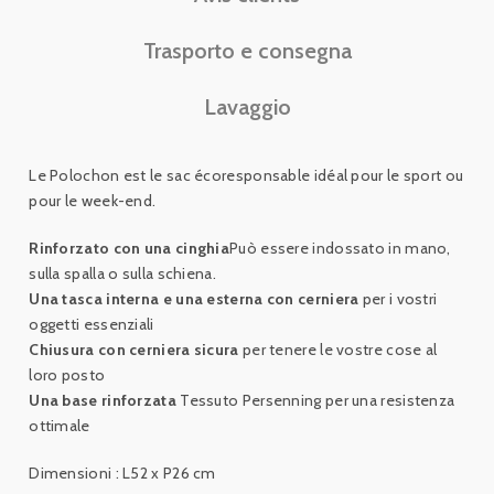
Trasporto e consegna
Lavaggio
Le Polochon est le sac écoresponsable idéal pour le sport ou
pour le week-end.
Rinforzato con una cinghia
Può essere indossato in mano,
sulla spalla o sulla schiena.
Una tasca interna e una esterna con cerniera
per i vostri
oggetti essenziali
Chiusura con cerniera sicura
per tenere le vostre cose al
loro posto
Una base rinforzata
Tessuto Persenning per una resistenza
ottimale
Dimensioni : L52 x P26 cm