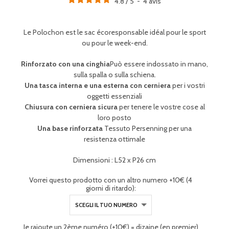
4.8
/
5
-
4
avis
Le Polochon est le sac écoresponsable idéal pour le sport
ou pour le week-end.
Rinforzato con una cinghia
Può essere indossato in mano,
sulla spalla o sulla schiena.
Una tasca interna e una esterna con cerniera
per i vostri
oggetti essenziali
Chiusura con cerniera sicura
per tenere le vostre cose al
loro posto
Una base rinforzata
Tessuto Persenning per una
resistenza ottimale
Dimensioni : L52 x P26 cm
Vorrei questo prodotto con un altro numero +10€ (4
giorni di ritardo):
Je rajoute un 2ème numéro (+10€) = dizaine (en premier)