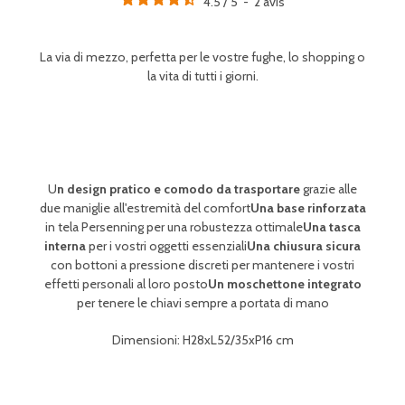
4.5
/
5
-
2
avis
La via di mezzo, perfetta per le vostre fughe, lo shopping o
la vita di tutti i giorni.
U
n design pratico e comodo da trasportare
grazie alle
due maniglie all'estremità del comfort
Una base rinforzata
in tela Persenning per una robustezza ottimale
Una tasca
interna
per i vostri oggetti essenziali
Una chiusura sicura
con bottoni a pressione discreti per mantenere i vostri
effetti personali al loro posto
Un moschettone integrato
per tenere le chiavi sempre a portata di mano
Dimensioni: H28xL52/35xP16 cm