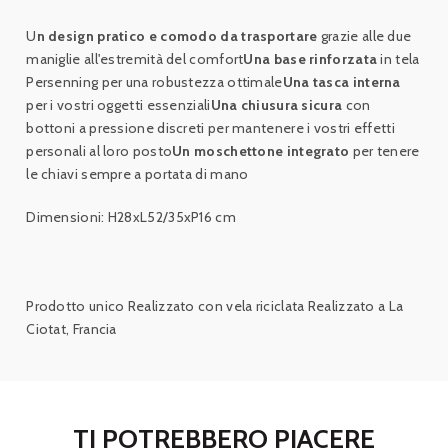
U
n design pratico e comodo da trasportare
grazie alle due
maniglie all'estremità del comfort
Una base rinforzata
in tela
Persenning per una robustezza ottimale
Una tasca interna
per i vostri oggetti essenziali
Una chiusura sicura
con
bottoni a pressione discreti per mantenere i vostri effetti
personali al loro posto
Un moschettone integrato
per tenere
le chiavi sempre a portata di mano
Dimensioni: H28xL52/35xP16 cm
Prodotto unico Realizzato con vela riciclata Realizzato a La
Ciotat, Francia
TI POTREBBERO PIACERE