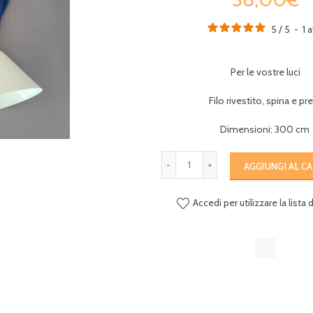
5
/
5
-
1
a
Per le vostre luci
Filo rivestito, spina e pr
Dimensioni: 300 cm
AGGIUNGI AL C
Accedi per utilizzare la lista 