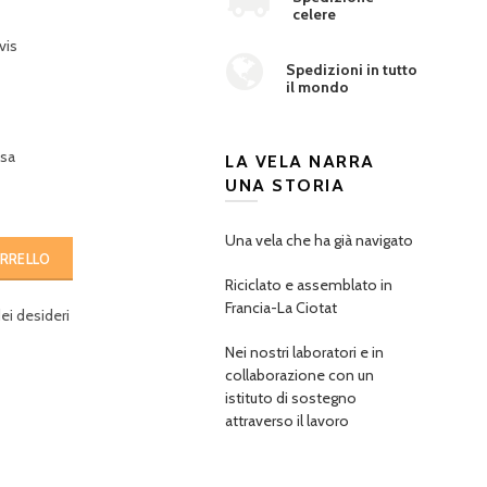
celere
vis
Spedizioni in tutto
il mondo
esa
LA VELA NARRA
UNA STORIA
Una vela che ha già navigato
ARRELLO
Riciclato e assemblato in
Francia-La Ciotat
dei desideri
Nei nostri laboratori e in
collaborazione con un
istituto di sostegno
attraverso il lavoro