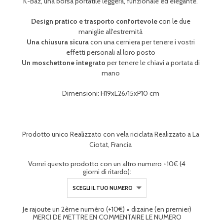
K-Baz, una borsa portatile leggera, funzionale ed elegante.
Design pratico e trasporto confortevole
con le due
maniglie all'estremità
Una chiusura sicura
con una cerniera per tenere i vostri
effetti personali al loro posto
Un moschettone integrato
per tenere le chiavi a portata di
mano
Dimensioni: H19xL26/15xP10 cm
Prodotto unico Realizzato con vela riciclata Realizzato a La
Ciotat, Francia
Vorrei questo prodotto con un altro numero +10€ (4
giorni di ritardo):
Je rajoute un 2ème numéro (+10€) = dizaine (en premier)
MERCI DE METTRE EN COMMENTAIRE LE NUMERO