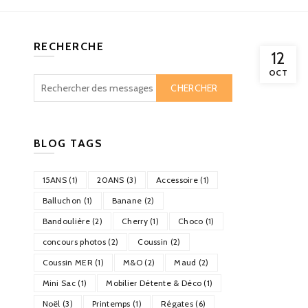
RECHERCHE
12
OCT
CHERCHER
BLOG TAGS
15ANS (1)
20ANS (3)
Accessoire (1)
Balluchon (1)
Banane (2)
Bandoulière (2)
Cherry (1)
Choco (1)
concours photos (2)
Coussin (2)
Coussin MER (1)
M&O (2)
Maud (2)
Mini Sac (1)
Mobilier Détente & Déco (1)
Noël (3)
Printemps (1)
Régates (6)