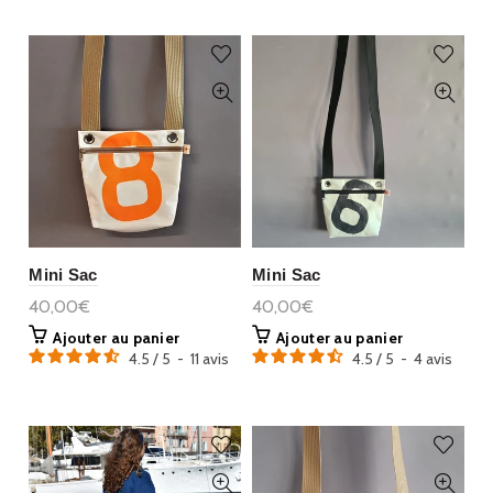
Mini Sac
Mini Sac
40,00€
40,00€
Ajouter au panier
Ajouter au panier
4.5
/
5
-
11
avis
4.5
/
5
-
4
avis