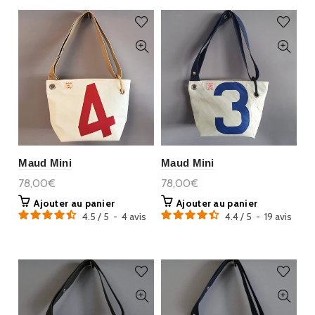
Maud Mini
Maud Mini
78,00€
78,00€
Ajouter au panier
Ajouter au panier
4.5
/
5
-
4
avis
4.4
/
5
-
19
avis