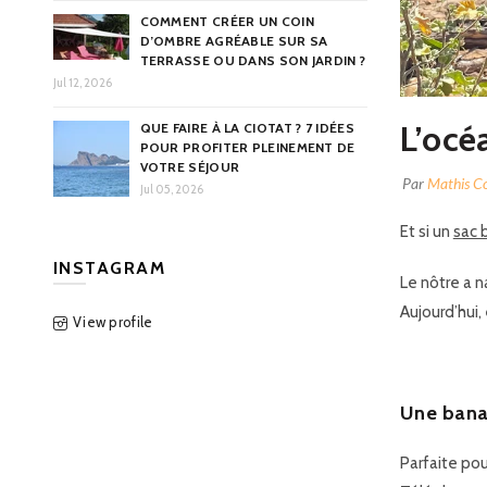
COMMENT CRÉER UN COIN
D’OMBRE AGRÉABLE SUR SA
TERRASSE OU DANS SON JARDIN ?
Jul 12, 2026
L’océ
QUE FAIRE À LA CIOTAT ? 7 IDÉES
POUR PROFITER PLEINEMENT DE
VOTRE SÉJOUR
Par
Mathis C
Jul 05, 2026
Et si un
sac 
INSTAGRAM
Le nôtre a n
Aujourd’hui,
View profile
Une bana
Parfaite pou