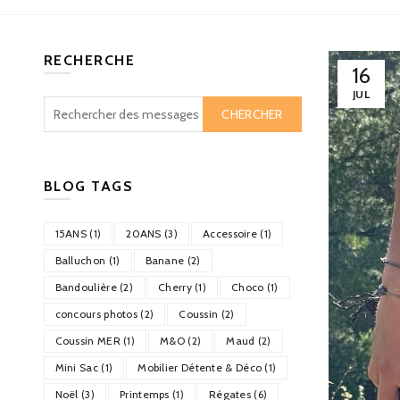
RECHERCHE
16
JUL
CHERCHER
BLOG TAGS
15ANS (1)
20ANS (3)
Accessoire (1)
Balluchon (1)
Banane (2)
Bandoulière (2)
Cherry (1)
Choco (1)
concours photos (2)
Coussin (2)
Coussin MER (1)
M&O (2)
Maud (2)
Mini Sac (1)
Mobilier Détente & Déco (1)
Noël (3)
Printemps (1)
Régates (6)