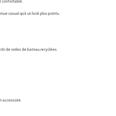
t confortable.
enue casual qu’à un look plus pointu.
rtir de voiles de bateau recyclées.
un accessoire.