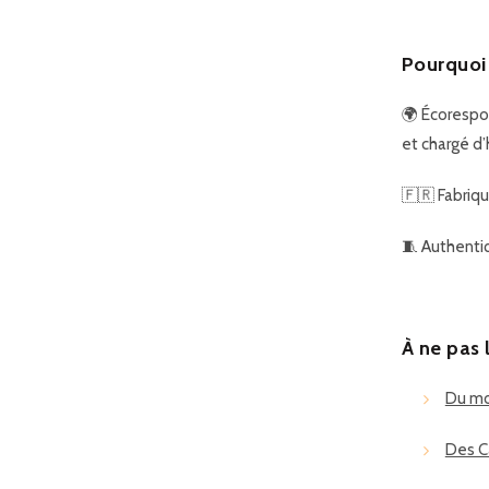
Pourquoi 
🌍
Écorespo
et chargé d’h
🇫🇷
Fabriq
🧵
Authenti
À ne pas 
Du mob
Des C