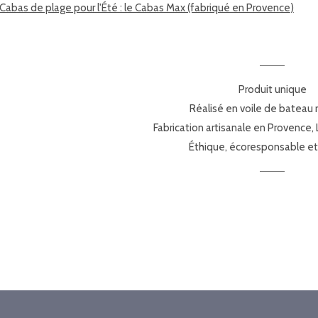
Cabas de plage pour l'Été : le Cabas Max (fabriqué en Provence
)
Produit unique
Réalisé en voile de bateau 
Fabrication artisanale en Provence, 
Éthique, écoresponsable et