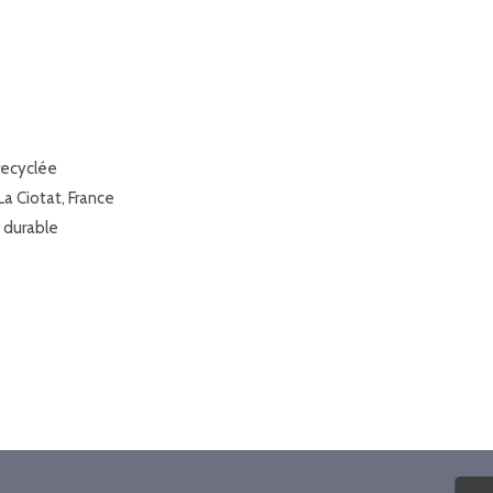
recyclée
La Ciotat, France
 durable