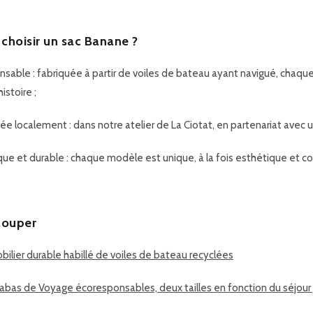
choisir un sac Banane ?
nsable
: fabriquée à partir de voiles de bateau ayant navigué, chaq
istoire ;
uée localement
: dans notre atelier de La Ciotat, en partenariat avec u
que et durable
: chaque modèle est unique, à la fois esthétique et co
louper
ilier durable habillé de voiles de bateau recyclées
abas de Voyage écoresponsables, deux tailles en fonction du séjour