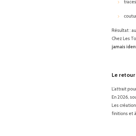
traces
coutur
Résultat : a
Chez Les Toi
jamais iden
Le retour
L’attrait pou
En 2026, sou
Les création
finitions et