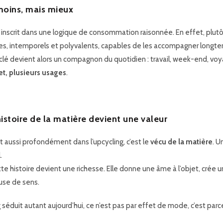
moins, mais mieux
s’inscrit dans une logique de
consommation raisonnée
. En effet, plut
des, intemporels et polyvalents, capables de les accompagner longt
clé devient alors un compagnon du quotidien : travail, week-end, vo
et, plusieurs usages
.
istoire de la matière devient une valeur
t aussi profondément dans l’upcycling, c’est le
vécu de la matière
. U
.
te histoire devient une richesse. Elle donne une âme à l’objet, crée 
use de sens.
ng séduit autant aujourd’hui, ce n’est pas par effet de mode, c’est p