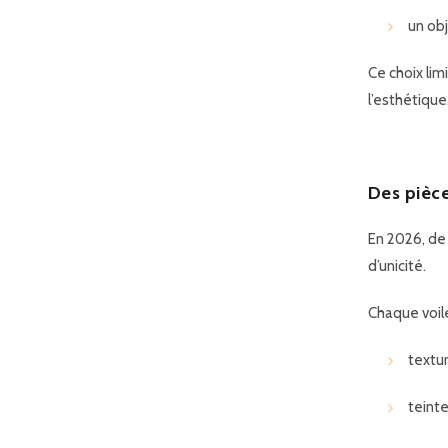
un obj
Ce choix lim
l’esthétique
Des pièce
En 2026, de 
d’
unicité
.
Chaque voile
textu
teint