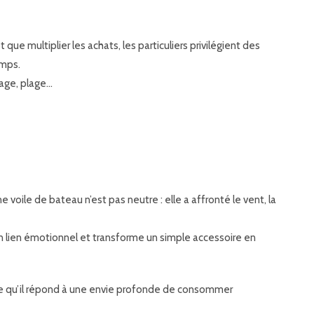
ôt que multiplier les achats, les particuliers privilégient des
emps.
yage, plage…
ne voile de bateau n’est pas neutre : elle a affronté le vent, la
un lien émotionnel et transforme un simple accessoire en
arce qu’il répond à une envie profonde de consommer