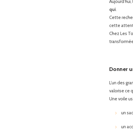
Aujourd’hui,
qui
.
Cette reche
cette atten
Chez
Les To
transformée
Donner u
L’un des gra
valorise ce q
Une voile usé
un sa
un ac