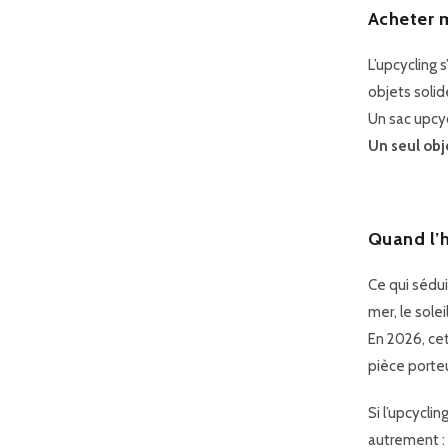
Acheter 
L’upcycling 
objets soli
Un sac upcy
Un seul obj
Quand l’h
Ce qui sédui
mer, le soleil
En 2026, cet
pièce porte
Si l’upcycli
autrement :