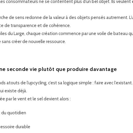
 les consommateurs ne se contentent plus d’un bel objet. Ils veulent
rche de sens redonne de la valeur à des objets pensés autrement. L’
te de
transparence et de cohérence
.
iles du Large
, chaque création commence par une voile de bateau qui
 sans créer de nouvelle ressource.
ne seconde vie plutôt que produire davantage
nds atouts de l’upcycling, c’est sa logique simple :
faire avec l’existant
ui existe déjà.
e par le vent et le sel devient alors :
c du quotidien
cessoire durable