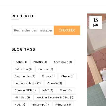
RECHERCHE
15
JAN
CHERCHER
BLOG TAGS
15ANS (1)
20ANS (3)
Accessoire (1)
Balluchon (1)
Banane (2)
Bandoulière (2)
Cherry (1)
Choco (1)
concours photos (2)
Coussin (2)
Coussin MER (1)
M&O (2)
Maud (2)
Mini Sac (1)
Mobilier Détente & Déco (1)
Noël (3)
Printemps (1)
Régates (6)