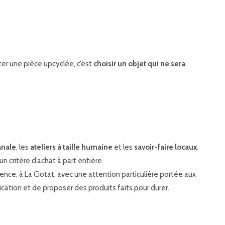
eter une pièce upcyclée, c’est
choisir un objet qui ne sera
anale
, les
ateliers à taille humaine
et les
savoir-faire locaux
.
n critère d’achat à part entière.
nce, à La Ciotat, avec une attention particulière portée aux
ication et de proposer des produits faits pour durer.