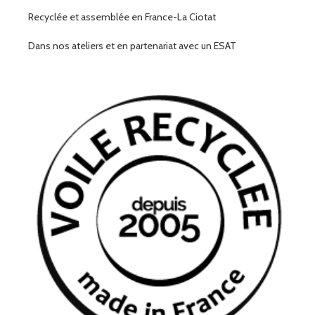
Recyclée et assemblée en France-La Ciotat
Dans nos ateliers et en partenariat avec un ESAT