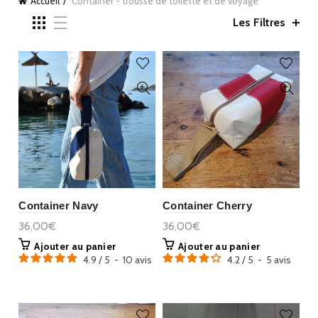
Accueil
Container - trousse de toilette et de voyage
Les Filtres
Container Navy
Container Cherry
36,00€
36,00€
Ajouter au panier
Ajouter au panier
4.9
/
5
-
10
avis
4.2
/
5
-
5
avis