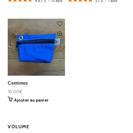
4.6
/
5
-
13
avis
5
/
5
-
1
avis
Centimes
16,00€
Ajouter au panier
VOLUME