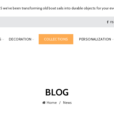
 we've been transforming old boat sails into durable objects for your eve
FB
S
DECORATION
COLLECTIONS
PERSONALIZATION
BLOG
Home
News