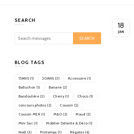
SEARCH
18
JAN
SEARCH
BLOG TAGS
15ANS (1)
20ANS (3)
Accessoire (1)
Balluchon (1)
Banane (2)
Bandoulière (2)
Cherry (1)
Choco (1)
concours photos (2)
Coussin (2)
Coussin MER (1)
M&O (2)
Maud (2)
Mini Sac (1)
Mobilier Détente & Déco (1)
Noël (3)
Printemps (1)
Régates (6)