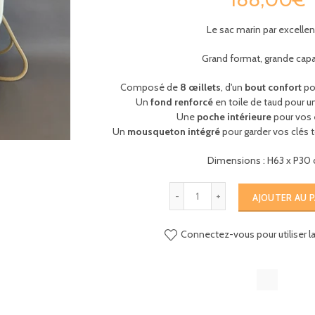
Le sac marin par excellen
Grand format, grande capa
Composé de
8 œillets
, d'un
bout confort
pou
Un
fond renforcé
en toile de taud pour u
Une
poche intérieure
pour vos 
Un
mousqueton intégré
pour garder vos clés 
Dimensions : H63 x P30
AJOUTER AU P
Connectez-vous pour utiliser la 