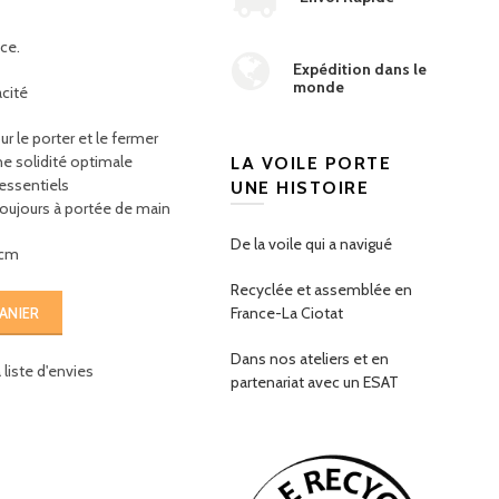
ce.
Expédition dans le
monde
cité
r le porter et le fermer
ne solidité optimale
LA VOILE PORTE
essentiels
UNE HISTOIRE
toujours à portée de main
De la voile qui a navigué
 cm
Recyclée et assemblée en
France-La Ciotat
ANIER
Dans nos ateliers et en
liste d'envies
partenariat avec un ESAT