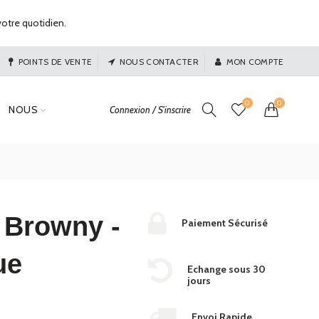
otre quotidien.
POINTS DE VENTE
NOUS CONTACTER
MON COMPTE
0
0
NOUS
Connexion / S'inscrire
 Browny -
Paiement Sécurisé
ue
Echange sous 30
jours
Envoi Rapide