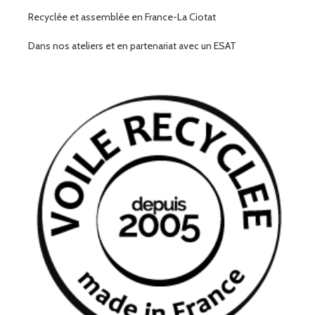
Recyclée et assemblée en France-La Ciotat
Dans nos ateliers et en partenariat avec un ESAT