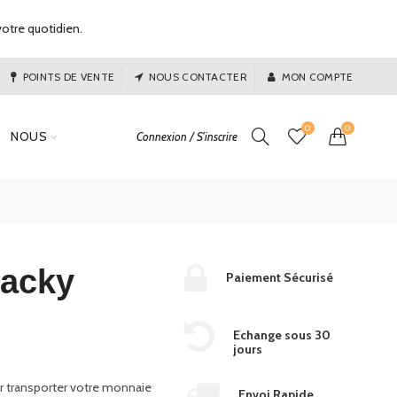
otre quotidien.
POINTS DE VENTE
NOUS CONTACTER
MON COMPTE
0
0
NOUS
Connexion / S'inscrire
lacky
Paiement Sécurisé
Echange sous 30
jours
ur transporter votre monnaie
Envoi Rapide