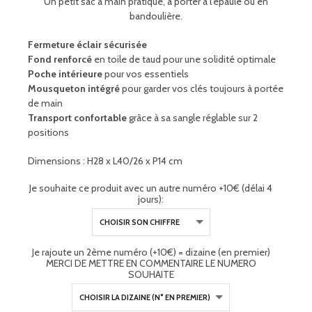
Un petit sac à main pratique, à porter à l'épaule ou en
bandoulière
.
Fermeture éclair sécurisée
Fond renforcé
en toile de taud pour une solidité optimale
Poche intérieure
pour vos essentiels
Mousqueton intégré
pour garder vos clés toujours à portée
de main
Transport confortable
grâce à sa sangle réglable sur 2
positions
Dimensions :
H28 x L40/26 x P14
cm
Je souhaite ce produit avec un autre numéro +10€ (délai 4
jours):
Je rajoute un 2ème numéro (+10€) = dizaine (en premier)
MERCI DE METTRE EN COMMENTAIRE LE NUMERO
SOUHAITE