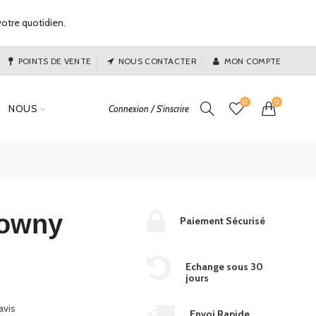
otre quotidien.
POINTS DE VENTE
NOUS CONTACTER
MON COMPTE
0
0
NOUS
Connexion / S'inscrire
rowny
Paiement Sécurisé
Echange sous 30
jours
avis
Envoi Rapide