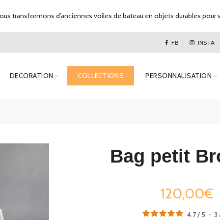
us transformons d’anciennes voiles de bateau en objets durables pour v
FB
INSTA
DECORATION
COLLECTIONS
PERSONNALISATION
Bag petit B
120,00€
4.7
/
5
-
3