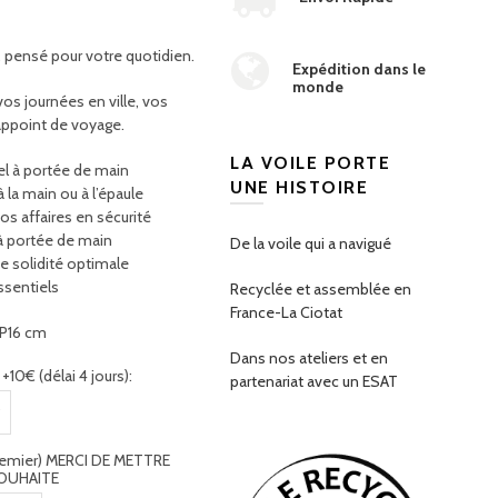
 pensé pour votre quotidien.
Expédition dans le
monde
vos journées en ville, vos
appoint de voyage.
LA VOILE PORTE
el à portée de main
UNE HISTOIRE
la main ou à l’épaule
s affaires en sécurité
à portée de main
De la voile qui a navigué
e solidité optimale
ssentiels
Recyclée et assemblée en
France-La Ciotat
 P16 cm
Dans nos ateliers et en
10€ (délai 4 jours):
partenariat avec un ESAT
premier) MERCI DE METTRE
OUHAITE