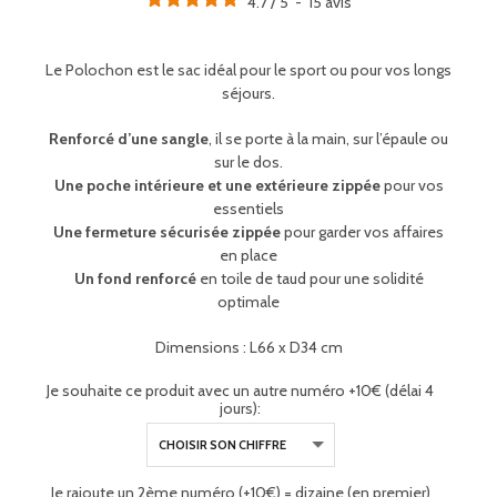
4.7
/
5
-
15
avis
Le Polochon est le sac idéal pour le sport ou pour vos longs
séjours.
Renforcé d’une sangle
, il se porte à la main, sur l’épaule ou
sur le dos.
Une poche intérieure et une extérieure zippée
pour vos
essentiels
Une fermeture sécurisée zippée
pour garder vos affaires
en place
Un fond renforcé
en toile de taud pour une solidité
optimale
Dimensions : L66 x D34 cm
Je souhaite ce produit avec un autre numéro +10€ (délai 4
jours):
Je rajoute un 2ème numéro (+10€) = dizaine (en premier)