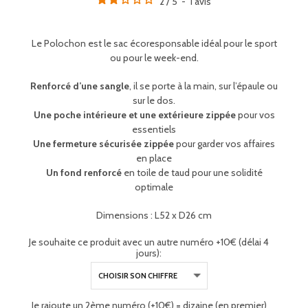
2
/
5
-
1
avis
Le Polochon est le sac écoresponsable idéal pour le sport
ou pour le week-end.
Renforcé d’une sangle
, il se porte à la main, sur l’épaule ou
sur le dos.
Une poche intérieure et une extérieure zippée
pour vos
essentiels
Une fermeture sécurisée zippée
pour garder vos affaires
en place
Un fond renforcé
en toile de taud pour une solidité
optimale
Dimensions : L52 x D26 cm
Je souhaite ce produit avec un autre numéro +10€ (délai 4
jours):
Je rajoute un 2ème numéro (+10€) = dizaine (en premier)