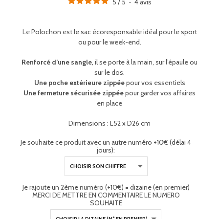
5
/
5
-
4
avis
Le Polochon est le sac écoresponsable idéal pour le sport
ou pour le week-end.
Renforcé d’une sangle
, il se porte à la main, sur l’épaule ou
sur le dos.
Une poche extérieure zippée
pour vos essentiels
Une fermeture sécurisée zippée
pour garder vos affaires
en place
Dimensions : L52 x D26 cm
Je souhaite ce produit avec un autre numéro +10€ (délai 4
jours):
Je rajoute un 2ème numéro (+10€) = dizaine (en premier)
MERCI DE METTRE EN COMMENTAIRE LE NUMERO
SOUHAITE