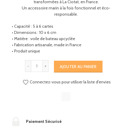
transformées
à
La
Ciotat
,
en
France
.
Un
accessoire marin à la fois fonctionnel
et éco
-
responsable
.
•
Capacité
:
5
à
6
cartes
•
Dimensions
:
10
x
6
cm
•
Matière
:
voile de bateau upcyclée
•
Fabrication
artisanale
,
made
in
France
•
Produit
unique
AJOUTER AU PANIER
Connectez-vous pour utiliser la liste d'envies
Paiement Sécurisé