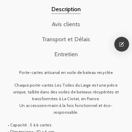
Description
Avis clients
Transport et Délais
Entretien
Porte
-
cartes artisanal en voile de bateau recyclée
Chaque
porte
-
cartes
Les
Toiles
du
Large
est une pièce
unique
,
taillée dans des voiles de bateaux récupérées et
transformées
à
La
Ciotat
,
en
France
.
Un
accessoire marin à la fois fonctionnel
et éco
-
responsable
.
•
Capacité
:
5
à
6
cartes
•
Dimensions
:
10
x
6
cm