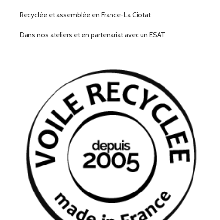
Recyclée et assemblée en France-La Ciotat
Dans nos ateliers et en partenariat avec un ESAT