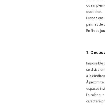
ou simplemen
quotidien.
Prenez ensui
permet de d
En fin de jo
2. Découv
Impossible d
se divise en
à la Méditer
À proximité,
espaces inv
La calanque 
caractère pr