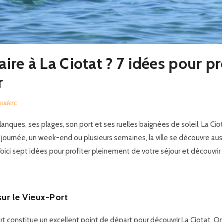
aire à La Ciotat ? 7 idées pour p
r
ouderc
lanques, ses plages, son port et ses ruelles baignées de soleil, La C
journée, un week-end ou plusieurs semaines, la ville se découvre auss
Voici sept idées pour profiter pleinement de votre séjour et découvrir
 sur le Vieux-Port
t constitue un excellent point de départ pour découvrir La Ciotat. On