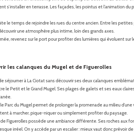
t s’installer en terrasse. Les façades, les pointus et l’animation du 
te le temps de rejoindre les rues du centre ancien. Entre les petite
écouvrir une atmosphère plus intime, loin des grands axes.
urnée, revenez sur le port pour profiter des lumières qui évoluent sur 
rir les calanques du Mugel et de Figuerolles
e séjourner à La Ciotat sans découvrir ses deux calanques emblémati
tre le Petit et le Grand Mugel. Ses plages de galets et ses eaux clai
ranée.
 le Parc du Mugel permet de prolonger la promenade au milieu d’une 
itent à marcher, pique-niquer ou simplement profiter du paysage.
de Figuerolles possède une ambiance différente. Ses roches aux forme
esque irréel. On y accède par un escalier : mieux vaut donc prévoir