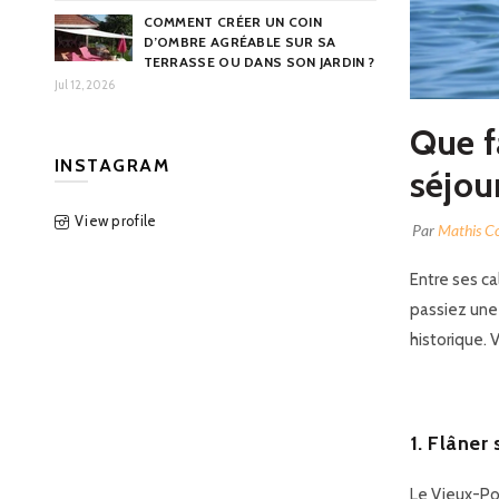
COMMENT CRÉER UN COIN
D’OMBRE AGRÉABLE SUR SA
TERRASSE OU DANS SON JARDIN ?
Jul 12, 2026
Que f
INSTAGRAM
séjou
View profile
Par
Mathis C
Entre ses ca
passiez une 
historique. 
1. Flâner
Le Vieux-Por