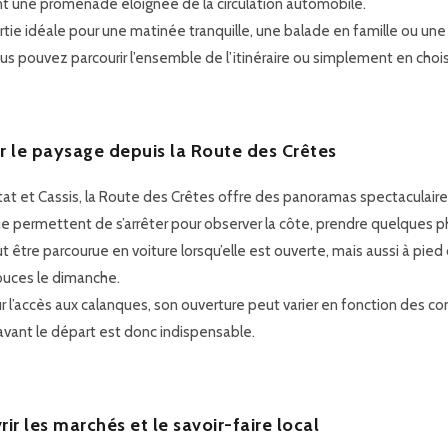
t une promenade éloignée de la circulation automobile.
rtie idéale pour une matinée tranquille, une balade en famille ou u
us pouvez parcourir l’ensemble de l’itinéraire ou simplement en choi
r le paysage depuis la Route des Crêtes
tat et Cassis, la Route des Crêtes offre des panoramas spectaculaire
ue permettent de s’arrêter pour observer la côte, prendre quelques 
t être parcourue en voiture lorsqu’elle est ouverte, mais aussi à pied o
ouces le dimanche.
l’accès aux calanques, son ouverture peut varier en fonction des co
 avant le départ est donc indispensable.
rir les marchés et le savoir-faire local