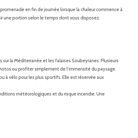
ne promenade en fin de journée lorsque la chaleur commence à
sir une portion selon le temps dont vous disposez.
s sur la Méditerranée et les falaises Soubeyranes. Plusieurs
photos ou profiter simplement de l’immensité du paysage.
u à vélo pour les plus sportifs. Elle est réservée aux
nditions météorologiques et du risque incendie. Une