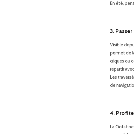
En été, pens
3. Passer
Visible depu
permet de la
criques ou o
repartir ave
Les travers
de navigatio
4. Profit
La Ciotat n