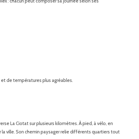
soleil : chacun peut composer sa journée selon ses
 et de températures plus agréables.
rse La Ciotat sur plusieurs kilomètres. À pied, à vélo, en
la ville. Son chemin paysager relie différents quartiers tout