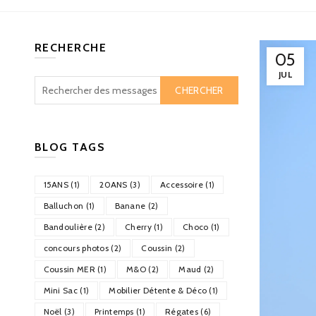
RECHERCHE
05
JUL
CHERCHER
BLOG TAGS
15ANS (1)
20ANS (3)
Accessoire (1)
Balluchon (1)
Banane (2)
Bandoulière (2)
Cherry (1)
Choco (1)
concours photos (2)
Coussin (2)
Coussin MER (1)
M&O (2)
Maud (2)
Mini Sac (1)
Mobilier Détente & Déco (1)
Noël (3)
Printemps (1)
Régates (6)