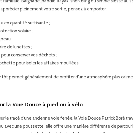
t familiale. Baignade, paddle, kayak, snorkeling ou simple sieste au 
 apprécier pleinement votre sortie, pensez à emporter :
au en quantité suffisante ;
otection solaire ;
apeau ;
ire de lunettes ;
 pour conserver vos déchets ;
chette pour isoler les affaires mouillées.
tir tôt permet généralement de profiter d’une atmosphère plus calme
rir la Voie Douce à pied ou à vélo
 le tracé d’une ancienne voie ferrée, la Voie Douce Patrick Boré trave
ou avec une poussette, elle offre une manière différente de parcourir 