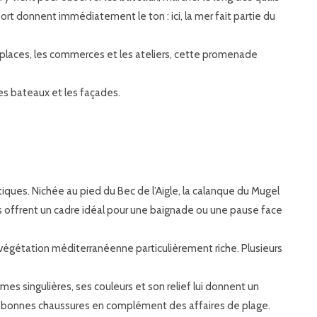
port donnent immédiatement le ton : ici, la mer fait partie du
s places, les commerces et les ateliers, cette promenade
les bateaux et les façades.
ques. Nichée au pied du Bec de l’Aigle, la calanque du Mugel
res offrent un cadre idéal pour une baignade ou une pause face
végétation méditerranéenne particulièrement riche. Plusieurs
s singulières, ses couleurs et son relief lui donnent un
 de bonnes chaussures en complément des affaires de plage.