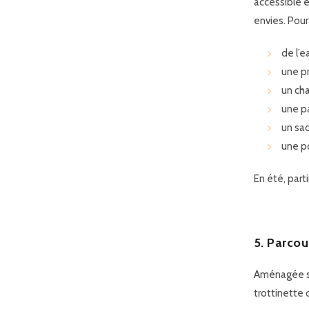
accessible e
envies. Pour
de l’e
une pr
un ch
une pa
un sac
une po
En été, par
5. Parcou
Aménagée sur
trottinette 