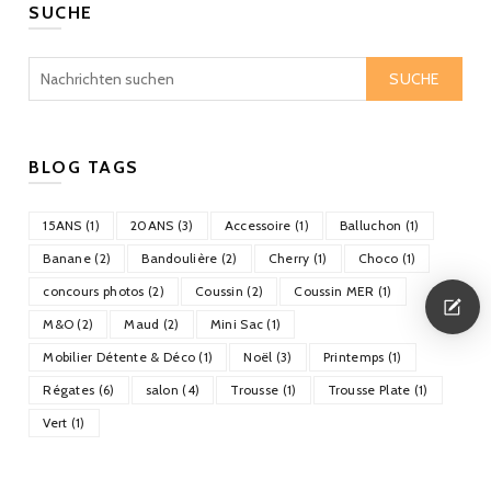
SUCHE
SUCHE
BLOG TAGS
15ANS (1)
20ANS (3)
Accessoire (1)
Balluchon (1)
Banane (2)
Bandoulière (2)
Cherry (1)
Choco (1)
concours photos (2)
Coussin (2)
Coussin MER (1)
M&O (2)
Maud (2)
Mini Sac (1)
Mobilier Détente & Déco (1)
Noël (3)
Printemps (1)
Régates (6)
salon (4)
Trousse (1)
Trousse Plate (1)
Vert (1)