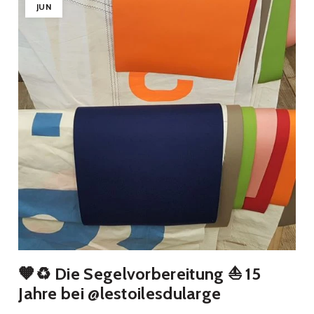
JUN
🧡♻️ Die Segelvorbereitung ⛵️ 15
Jahre bei @lestoilesdularge