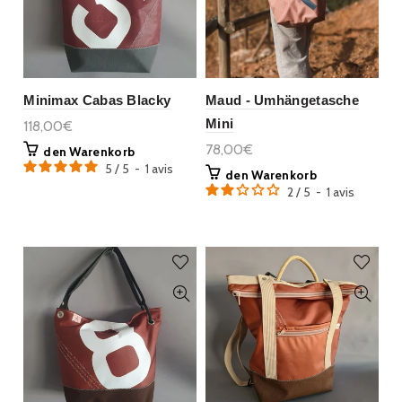
Minimax Cabas Blacky
Maud - Umhängetasche
Mini
118,00€
78,00€
den Warenkorb
5
/
5
-
1
avis
den Warenkorb
2
/
5
-
1
avis