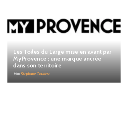
Les Toiles du Large mise en avant par
MyProvence : une marque ancrée
dans son territoire
Von
Stephane Couderc