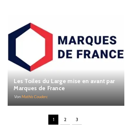
Les Toiles du Large mise en avant par
Marques de France
Von
Mathis Couderc
1
2
3