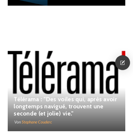
Télérama : "Des voiles qui, après avoir
longtemps navigué, trouvent une
seconde (et jolie) vie."
Von
Stephane Couderc