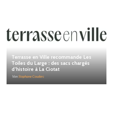
Terrasse en Ville recommande Les
Toiles du Large : des sacs chargés
d’histoire à La Ciotat
Von
Stephane Couderc