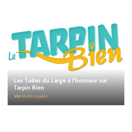
Les Toiles du Large à l’honneur sur
Tarpin Bien
Von
Mathis Couderc