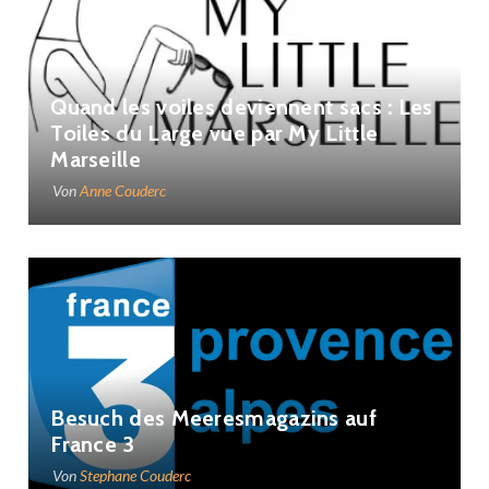
Quand les voiles deviennent sacs : Les
Toiles du Large vue par My Little
Marseille
Von
Anne Couderc
Besuch des Meeresmagazins auf
France 3
Von
Stephane Couderc