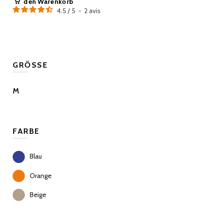
den Warenkorb
4.5
/
5
-
2
avis
GRÖSSE
M
FARBE
Blau
Orange
Beige