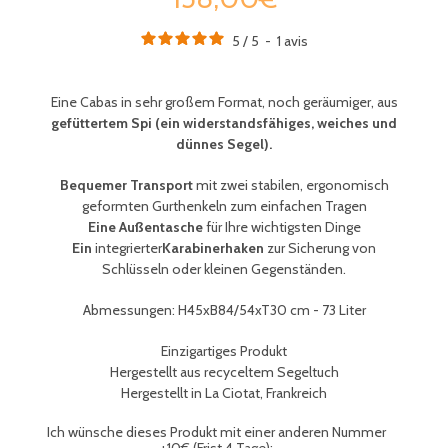
5
/
5
-
1
avis
Eine Cabas in sehr großem Format, noch geräumiger,
aus
gefüttertem Spi (ein widerstandsfähiges, weiches und
dünnes Segel).
Bequemer Transport
mit zwei stabilen, ergonomisch
geformten Gurthenkeln zum einfachen Tragen
Eine Außentasche
für Ihre wichtigsten Dinge
Ein
integrierter
Karabinerhaken
zur Sicherung von
Schlüsseln oder kleinen Gegenständen
.
Abmessungen: H45xB84/54xT30 cm - 73 Liter
Einzigartiges Produkt
Hergestellt aus recyceltem Segeltuch
Hergestellt in La Ciotat, Frankreich
Ich wünsche dieses Produkt mit einer anderen Nummer