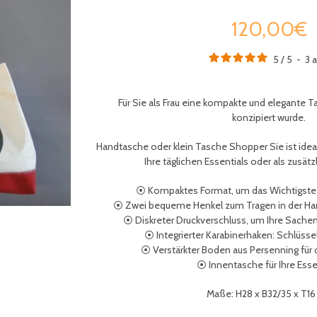
120,00€
5
/
5
-
3
a
Für Sie als Frau eine kompakte und elegante Tas
konzipiert wurde.
Handtasche oder klein Tasche Shopper Sie ist ideal f
Ihre täglichen Essentials oder als zusät
⦿ Kompaktes Format, um das Wichtigste g
⦿ Zwei bequeme Henkel zum Tragen in der Han
⦿ Diskreter Druckverschluss, um Ihre Sache
⦿ Integrierter Karabinerhaken: Schlüssel
⦿ Verstärkter Boden aus Persenning für 
⦿ Innentasche für Ihre Esse
Maße: H28 x B32/35 x T1