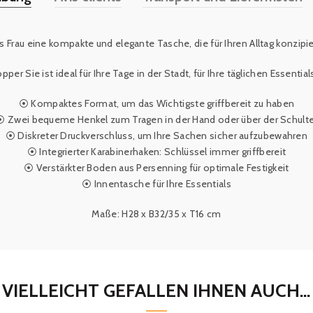
ls Frau eine kompakte und elegante Tasche, die für Ihren Alltag konzipi
r Sie ist ideal für Ihre Tage in der Stadt, für Ihre täglichen Essentia
⦿ Kompaktes Format, um das Wichtigste griffbereit zu haben
⦿ Zwei bequeme Henkel zum Tragen in der Hand oder über der Schulte
⦿ Diskreter Druckverschluss, um Ihre Sachen sicher aufzubewahren
⦿ Integrierter Karabinerhaken: Schlüssel immer griffbereit
⦿ Verstärkter Boden aus Persenning für optimale Festigkeit
⦿ Innentasche für Ihre Essentials
Maße: H28 x B32/35 x T16 cm
VIELLEICHT GEFALLEN IHNEN AUCH...