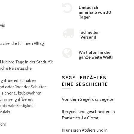
Umtausch
innerhalb von 30
Tagen
vis
Schneller
Versand
che, die für Ihren Alltag
Wir liefern in die
ganze weite Welt!
ür Ihre Tage in der Stadt, für
zliche Reisetasche.
SEGEL ERZÄHLEN
riffbereit zu haben
EINE GESCHICHTE
d oder über der Schulter
n sicher aufzubewahren
 immer griffbereit
Von dem Segel, das segelte.
optimale Festigkeit
Recycelt und geschneidert in
ntials
Frankreich-La Ciotat.
6 cm
In unseren Ateliers und in