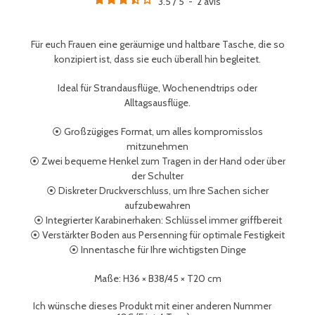
3.5
/
5
-
2
avis
Für euch Frauen eine geräumige und haltbare Tasche, die so
konzipiert ist, dass sie euch überall hin begleitet.
Ideal für Strandausflüge, Wochenendtrips oder
Alltagsausflüge.
⦿ Großzügiges Format, um alles kompromisslos
mitzunehmen
⦿ Zwei bequeme Henkel zum Tragen in der Hand oder über
der Schulter
⦿ Diskreter Druckverschluss, um Ihre Sachen sicher
aufzubewahren
⦿ Integrierter Karabinerhaken: Schlüssel immer griffbereit
⦿ Verstärkter Boden aus Persenning für optimale Festigkeit
⦿ Innentasche für Ihre wichtigsten Dinge
Maße: H36 × B38/45 × T20 cm
Ich wünsche dieses Produkt mit einer anderen Nummer