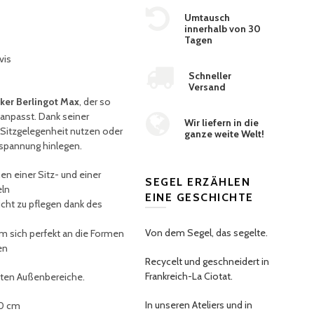
Umtausch
innerhalb von 30
Tagen
vis
Schneller
Versand
ker Berlingot Max
, der so
 anpasst. Dank seiner
Wir liefern in die
Sitzgelegenheit nutzen oder
ganze weite Welt!
spannung hinlegen.
en einer Sitz- und einer
SEGEL ERZÄHLEN
eln
EINE GESCHICHTE
icht zu pflegen dank des
Von dem Segel, das segelte.
, um sich perfekt an die Formen
en
Recycelt und geschneidert in
Frankreich-La Ciotat.
zten Außenbereiche.
In unseren Ateliers und in
00 cm