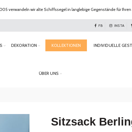
005 verwandeln wir alte Schiffssegel in langlebige Gegenstände für Ihren 
FB
INSTA
S
DEKORATION
KOLLEKTIONEN
INDIVIDUELLE GES
ÜBER UNS
Sitzsack Berli