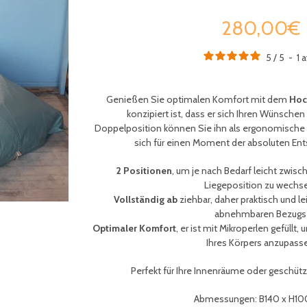
280,00€
5
/
5
-
1
a
Genießen Sie optimalen Komfort mit dem
Hoc
konzipiert ist, dass er sich Ihren Wünschen
Doppelposition können Sie ihn als ergonomische 
sich für einen Moment der absoluten Ent
2 Positionen
, um je nach Bedarf leicht zwisch
Liegeposition zu wechs
Vollständig ab
ziehbar, daher praktisch und le
abnehmbaren Bezugs
Optimaler Komfort
, er ist mit Mikroperlen gefüllt
Ihres Körpers anzupass
Perfekt für Ihre Innenräume oder geschüt
Abmessungen: B140 x H1