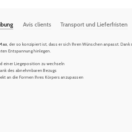
ibung
Avis clients
Transport und Lieferfristen
 Max
, der so konzipiert ist, dass er sich Ihren Wünschen anpasst. Da
uten Entspannung hinlegen.
und einer Liegeposition zu wechseln
n dank des abnehmbaren Bezugs
erfekt an die Formen Ihres Körpers anzupassen