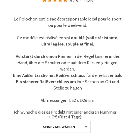
5
/
5
-
1
avis
Le Polochon est le sac écoresponsable idéal pour le sport
ou pour le week-end.
Ce modèle est réalisé en
spi doublé (voile résistante,
ultra légère, souple et fine
).
Verstärkt durch einen Riemen
In der Regel kann er in der
Hand, über der Schulter oder auf dem Rücken getragen
werden.
Eine Außentasche mit Reißverschluss
für deine Essentials
Ein sicherer Reißverschluss
um Ihre Sachen an Ort und
Stelle zu halten
Abmessungen: L52 x D26 cm
Ich wünsche dieses Produkt mit einer anderen Nummer
+10€ (Frist 4 Tage):