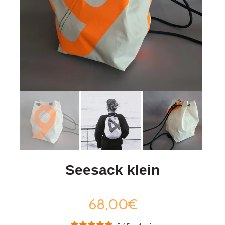
Seesack klein
68,00€