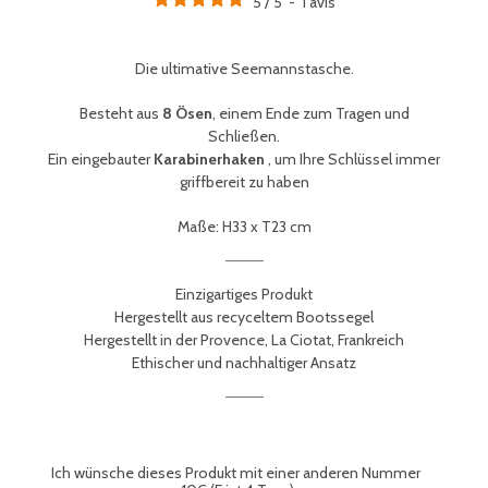
5
/
5
-
1
avis
Die ultimative Seemannstasche.
Besteht aus
8 Ösen
, einem Ende zum Tragen und
Schließen.
Ein eingebauter
Karabinerhaken
, um Ihre Schlüssel immer
griffbereit zu haben
Maße: H33 x T23 cm
Einzigartiges Produkt
Hergestellt aus recyceltem Bootssegel
Hergestellt in der Provence, La Ciotat, Frankreich
Ethischer und nachhaltiger Ansatz
Ich wünsche dieses Produkt mit einer anderen Nummer