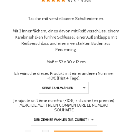
5
/
5
-
4
avis
Tasche mit verstellbarem Schulterriemen.
Mit 2 Innenfächern, eines davon mit Reißverschluss, einem
Karabinerhaken für Ihre Schlüssel, einer Außenklappe mit
Reißverschluss und einem verstärkten Boden aus
Persenning.
Maße: 52 x 30 x 12 cm
Ich wünsche dieses Produkt mit einer anderen Nummer
+10€ (Frist 4 Tage):
Je rajoute un 2ème numéro (+10€) = dizaine (en premier)
MERCI DE METTRE EN COMMENTAIRE LE NUMERO
SOUHAITE