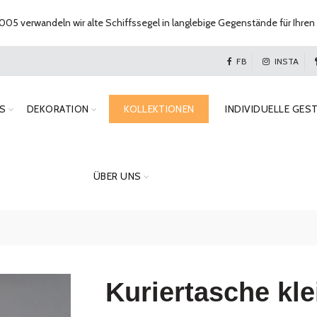
005 verwandeln wir alte Schiffssegel in langlebige Gegenstände für Ihren 
FB
INSTA
S
DEKORATION
KOLLEKTIONEN
INDIVIDUELLE GES
ÜBER UNS
Kuriertasche kle