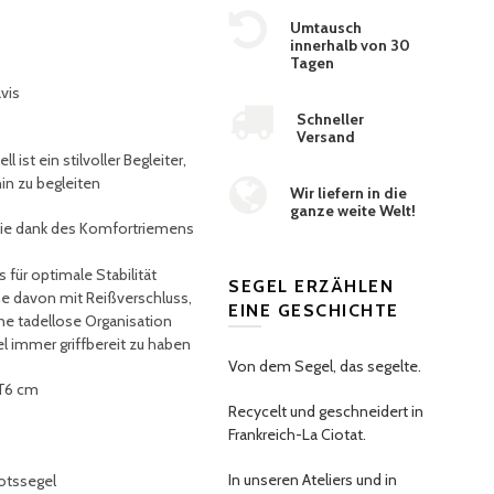
Umtausch
innerhalb von 30
Tagen
vis
Schneller
Versand
ell
ist ein stilvoller Begleiter,
in zu begleiten
Wir liefern in die
ganze weite Welt!
die dank des Komfortriemens
für optimale Stabilität
SEGEL ERZÄHLEN
ne davon mit Reißverschluss,
EINE GESCHICHTE
ne tadellose Organisation
el immer griffbereit zu haben
Von dem Segel, das segelte.
 T6 cm
Recycelt und geschneidert in
Frankreich-La Ciotat.
In unseren Ateliers und in
otssegel