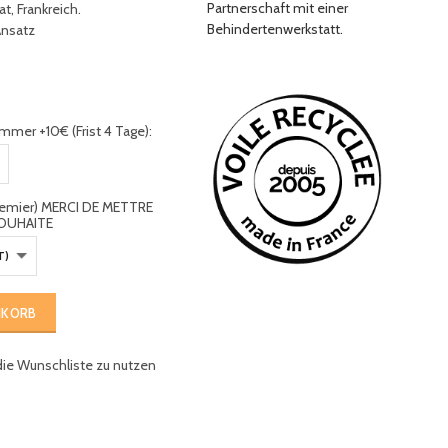
Partnerschaft mit einer
t, Frankreich.
Behindertenwerkstatt.
Ansatz
mmer +10€ (Frist 4 Tage):
premier) MERCI DE METTRE
OUHAITE
NKORB
die Wunschliste zu nutzen