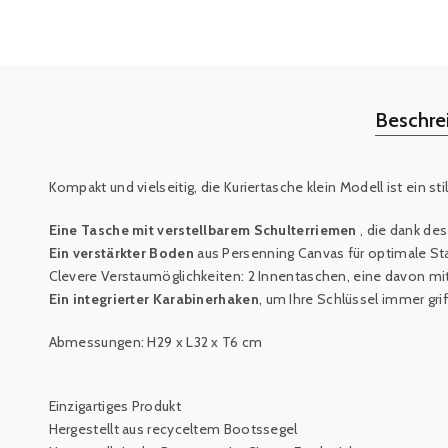
Beschre
Kompakt und vielseitig, die Kuriertasche klein Modell
ist ein s
Eine Tasche mit verstellbarem Schulterriemen
, die dank d
Ein verstärkter Boden
aus Persenning Canvas für optimale Sta
Clevere Verstaumöglichkeiten: 2 Innentaschen, eine davon mit
Ein integrierter Karabinerhaken
, um Ihre Schlüssel immer gri
Abmessungen: H29 x L32 x T6 cm
Einzigartiges Produkt
Hergestellt aus recyceltem Bootssegel