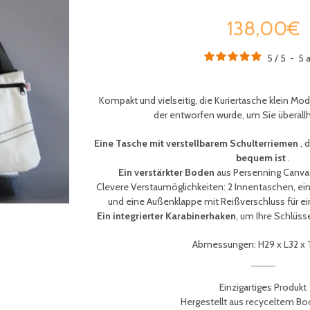
138,00€
5
/
5
-
5
a
Kompakt und vielseitig, die Kuriertasche klein Mod
der entworfen wurde, um Sie überallh
Eine Tasche mit verstellbarem Schulterriemen
, 
bequem ist
.
Ein verstärkter Boden
aus Persenning Canvas 
Clevere Verstaumöglichkeiten: 2 Innentaschen, ei
und eine Außenklappe mit Reißverschluss für ei
Ein integrierter Karabinerhaken
, um Ihre Schlüss
Abmessungen: H29 x L32 x
Einzigartiges Produkt
Hergestellt aus recyceltem Bo