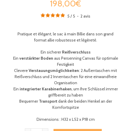
198,00€
5
/
5
-
2
avis
Pratique et élégant, le sac à main Billie dans son grand
format allie robustesse et légèreté.
Ein sicherer
Reißverschluss
Ein
verstärkter Boden
aus Persenning Canvas für optimale
Festigkeit
Clevere
Verstauungsmöglichkeiten
: 2 Außentaschen mit
Reißverschluss und 2 Innentaschen für eine einwandfreie
Organisation
Ein
integrierter Karabinerhaken
, um Ihre Schlüssel immer
griffbereit zu haben
Bequemer
Transport
dank der beiden Henkel an der
Komfortspitze
Dimensions : H32 x L52 x P18 cm