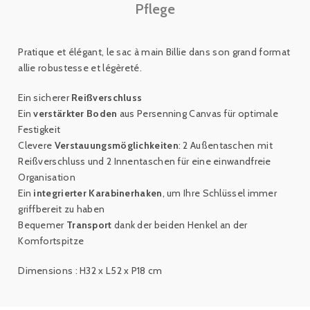
Pflege
Pratique et élégant, le sac à main Billie dans son grand format
allie robustesse et légèreté.
Ein sicherer
Reißverschluss
Ein
verstärkter Boden
aus Persenning Canvas für optimale
Festigkeit
Clevere
Verstauungsmöglichkeiten
: 2 Außentaschen mit
Reißverschluss und 2 Innentaschen für eine einwandfreie
Organisation
Ein
integrierter Karabinerhaken
, um Ihre Schlüssel immer
griffbereit zu haben
Bequemer
Transport
dank der beiden Henkel an der
Komfortspitze
Dimensions : H32 x L52 x P18 cm