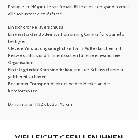
Pratique et élégant, le sac à main Billie dans son grand format
allie robustesse et légèreté.
Ein sicherer
Reißverschluss
Ein
verstärkter Boden
aus Persenning Canvas für optimale
Festigkeit
Clevere
Verstauungsmöglichkeiten
: 2 Außentaschen mit
Reißverschluss und 2 Innentaschen für eine einwandfreie
Organisation
Ein
integrierter Karabinerhaken
, um Ihre Schlüssel immer
griffbereit zu haben
Bequemer
Transport
dank der beiden Henkel an der
Komfortspitze
Dimensions : H32 x L52 x P18 cm
VIELLEICHT GEFALLEN IHNEN