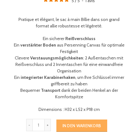
5
/
5
-
1
avis
Pratique et élégant, le sac à main Billie dans son grand
format allie robustesse et légèreté.
Ein sicherer
Reißverschluss
Ein
verstärkter Boden
aus Persenning Canvas für optimale
Festigkeit
Clevere
Verstauungsmöglichkeiten
: 2 Außentaschen mit
Reißverschluss und 2 Innentaschen für eine einwandfreie
Organisation
Ein
integrierter Karabinerhaken
, um Ihre Schlüssel immer
griffbereit zu haben
Bequemer
Transport
dank der beiden Henkel an der
Komfortspitze
Dimensions : H32 x L52 x P18 cm
IN DEN WARENKORB