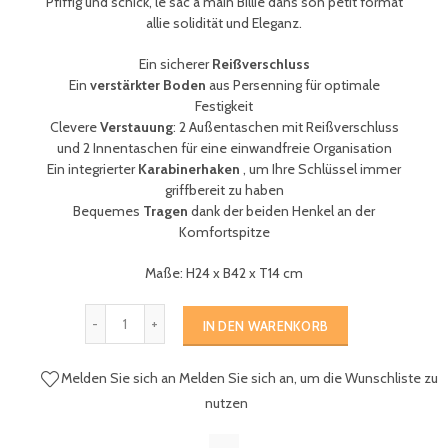
Pfiffig und schick,
le sac à main Billie dans son petit format
allie s
olidität und Eleganz
.
Ein sicherer
Reißverschluss
Ein
verstärkter Boden
aus Persenning für optimale
Festigkeit
Clevere
Verstauung
: 2 Außentaschen mit Reißverschluss
und 2 Innentaschen für eine einwandfreie Organisation
Ein integrierter
Karabinerhaken
, um Ihre Schlüssel immer
griffbereit zu haben
Bequemes
Tragen
dank der beiden Henkel an der
Komfortspitze
Maße: H24 x B42 x T14 cm
IN DEN WARENKORB
Melden Sie sich an
Melden Sie sich an, um die Wunschliste zu
nutzen