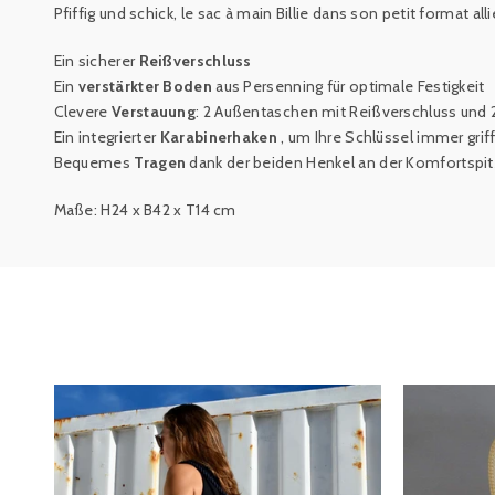
Pfiffig und schick,
le sac à main Billie dans son petit format alli
Ein sicherer
Reißverschluss
Ein
verstärkter Boden
aus Persenning für optimale Festigkeit
Clevere
Verstauung
: 2 Außentaschen mit Reißverschluss und 
Ein integrierter
Karabinerhaken
, um Ihre Schlüssel immer grif
Bequemes
Tragen
dank der beiden Henkel an der Komfortspi
Maße: H24 x B42 x T14 cm