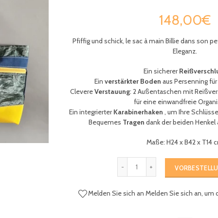
148,00€
Pfiffig und schick,
le sac à main Billie dans son pet
Eleganz
.
Ein sicherer
Reißverschl
Ein
verstärkter Boden
aus Persenning für
Clevere
Verstauung
: 2 Außentaschen mit Reißver
für eine einwandfreie Organ
Ein integrierter
Karabinerhaken
, um Ihre Schlüsse
Bequemes
Tragen
dank der beiden Henkel 
Maße: H24 x B42 x T14 
VORBESTELL
Melden Sie sich an
Melden Sie sich an, um 