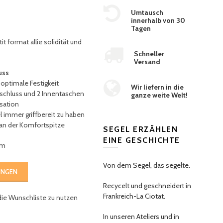
Umtausch
innerhalb von 30
Tagen
it format allie s
olidität und
Schneller
Versand
uss
 optimale Festigkeit
Wir liefern in die
schluss und 2 Innentaschen
ganze weite Welt!
isation
l immer griffbereit zu haben
an der Komfortspitze
SEGEL ERZÄHLEN
EINE GESCHICHTE
cm
Von dem Segel, das segelte.
UNGEN
Recycelt und geschneidert in
Frankreich-La Ciotat.
die Wunschliste zu nutzen
In unseren Ateliers und in