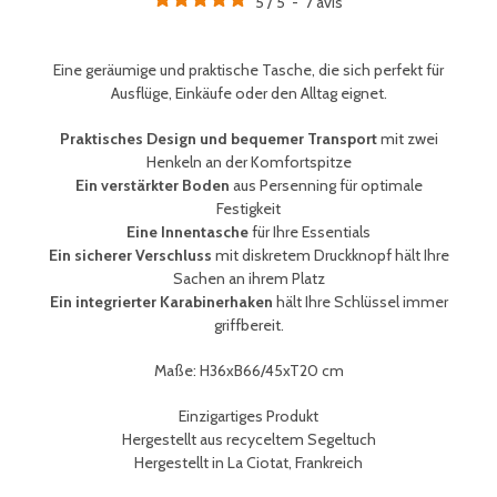
5
/
5
-
7
avis
Eine geräumige und praktische Tasche, die sich perfekt für
Ausflüge, Einkäufe oder den Alltag eignet.
Praktisches Design und bequemer Transport
mit zwei
Henkeln an der Komfortspitze
Ein verstärkter Boden
aus Persenning für optimale
Festigkeit
Eine Innentasche
für Ihre Essentials
Ein sicherer Verschluss
mit diskretem Druckknopf hält Ihre
Sachen an ihrem Platz
Ein integrierter Karabinerhaken
hält Ihre
Schlüssel immer
griffbereit
.
Maße: H36xB66/45xT20 cm
Einzigartiges Produkt
Hergestellt aus recyceltem Segeltuch
Hergestellt in La Ciotat, Frankreich