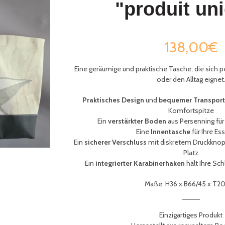
"produit un
138,00€
Eine geräumige und praktische Tasche, die sich pe
oder den Alltag eignet
Praktisches Design
und
bequemer Transpor
Komfortspitze
Ein
verstärkter Boden
aus Persenning für
Eine
Innentasche
für Ihre Es
Ein
sicherer Verschluss
mit diskretem Druckknopf
Platz
Ein
integrierter Karabinerhaken
hält Ihre
Schl
Maße: H36 x B66/45 x T2
Einzigartiges Produkt