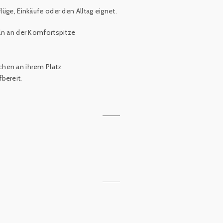
lüge, Einkäufe oder den Alltag eignet.
ln an der Komfortspitze
chen an ihrem Platz
fbereit
.