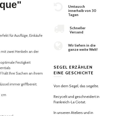
ique"
Umtausch
innerhalb von 30
Tagen
Schneller
Versand
rfekt für Ausflüge, Einkäufe
.
Wir liefern in die
ganze weite Welt!
t
mit zwei Henkeln an der
 optimale Festigkeit
SEGEL ERZÄHLEN
sentials
EINE GESCHICHTE
 hält Ihre Sachen an ihrem
üssel immer griffbereit
.
Von dem Segel, das segelte.
0 cm
Recycelt und geschneidert in
Frankreich-La Ciotat.
In unseren Ateliers und in