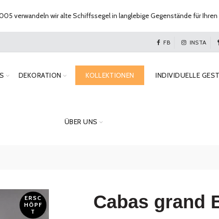
005 verwandeln wir alte Schiffssegel in langlebige Gegenstände für Ihren 
FB
INSTA
S
DEKORATION
KOLLEKTIONEN
INDIVIDUELLE GES
ÜBER UNS
Cabas grand 
ERSC
HÖPF
T