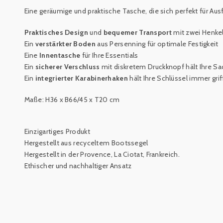
Eine geräumige und praktische Tasche, die sich perfekt für Ausf
Praktisches Design
und
bequemer Transport
mit zwei Henke
Ein
verstärkter Boden
aus Persenning für optimale Festigkeit
Eine
Innentasche
für Ihre Essentials
Ein
sicherer Verschluss
mit diskretem Druckknopf hält Ihre Sa
Ein
integrierter Karabinerhaken
hält Ihre
Schlüssel immer grif
Maße: H36 x B66/45 x T20 cm
Einzigartiges Produkt
Hergestellt aus recyceltem Bootssegel
Hergestellt in der Provence, La Ciotat, Frankreich.
Ethischer und nachhaltiger Ansatz