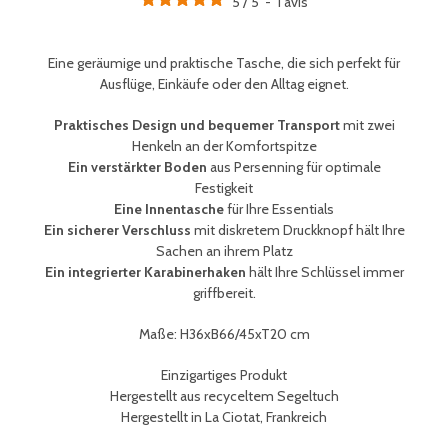
5
/
5
-
1
avis
Eine geräumige und praktische Tasche, die sich perfekt für
Ausflüge, Einkäufe oder den Alltag eignet.
Praktisches Design und bequemer Transport
mit zwei
Henkeln an der Komfortspitze
Ein verstärkter Boden
aus Persenning für optimale
Festigkeit
Eine Innentasche
für Ihre Essentials
Ein sicherer Verschluss
mit diskretem Druckknopf hält Ihre
Sachen an ihrem Platz
Ein integrierter Karabinerhaken
hält Ihre
Schlüssel immer
griffbereit
.
Maße: H36xB66/45xT20 cm
Einzigartiges Produkt
Hergestellt aus recyceltem Segeltuch
Hergestellt in La Ciotat, Frankreich