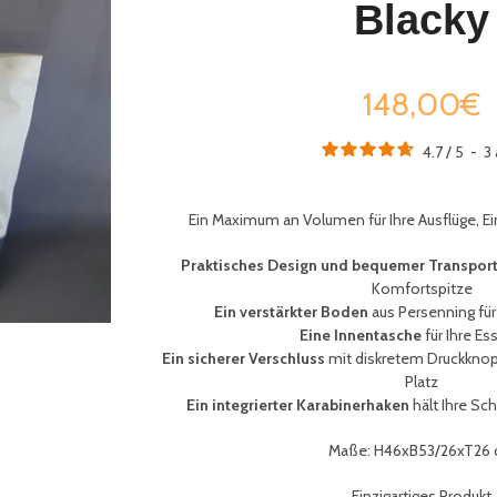
Blacky
148,00€
4.7
/
5
-
3
Ein Maximum an Volumen für Ihre Ausflüge, Ein
Praktisches Design und bequemer Transpor
Komfortspitze
Ein verstärkter Boden
aus Persenning für
Eine Innentasche
für Ihre Es
Ein sicherer Verschluss
mit diskretem Druckknopf
Platz
Ein integrierter Karabinerhaken
hält Ihre
Schl
Maße: H46xB53/26xT26
Einzigartiges Produkt