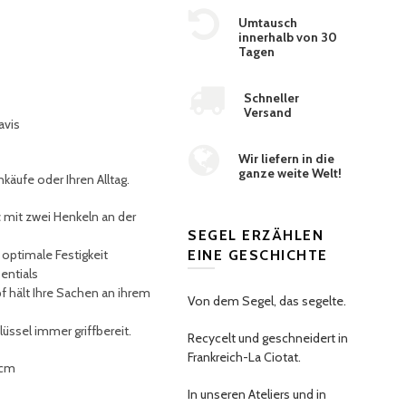
Umtausch
innerhalb von 30
Tagen
Schneller
Versand
avis
Wir liefern in die
ganze weite Welt!
käufe oder Ihren Alltag.
t
mit zwei Henkeln an der
SEGEL ERZÄHLEN
 optimale Festigkeit
EINE GESCHICHTE
sentials
 hält Ihre Sachen an ihrem
Von dem Segel, das segelte.
üssel immer griffbereit
.
Recycelt und geschneidert in
Frankreich-La Ciotat.
 cm
In unseren Ateliers und in