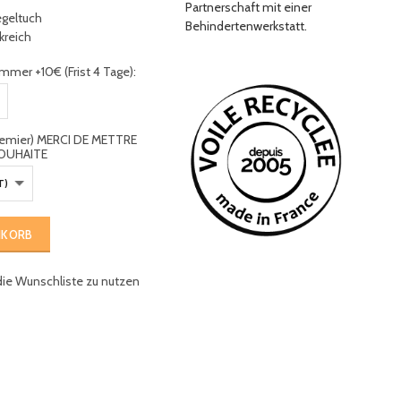
Partnerschaft mit einer
egeltuch
Behindertenwerkstatt.
nkreich
mmer +10€ (Frist 4 Tage):
premier) MERCI DE METTRE
OUHAITE
NKORB
die Wunschliste zu nutzen