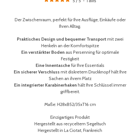
5
/
5
-
1
avis
Der Zwischenraum, perfekt für Ihre Ausflüge, Einkäufe oder
Ihren Alltag.
Praktisches Design und bequemer Transport
mit zwei
Henkeln an der Komfortspitze
Ein verstärkter Boden
aus Persenning für optimale
Festigkeit
Eine Innentasche
für Ihre Essentials
Ein sicherer Verschluss
mit diskretem Druckknopf hält Ihre
Sachen an ihrem Platz
Ein integrierter Karabinerhaken
hält Ihre
Schlüssel immer
griffbereit
.
Maße: H28xB52/35xT16 cm
Einzigartiges Produkt
Hergestellt aus recyceltem Segeltuch
Hergestellt in La Ciotat, Frankreich