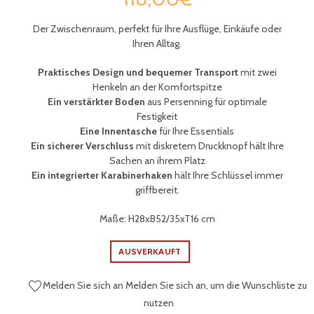
Der Zwischenraum, perfekt für Ihre Ausflüge, Einkäufe oder
Ihren Alltag.
Praktisches Design und bequemer Transport
mit zwei
Henkeln an der Komfortspitze
Ein verstärkter Boden
aus Persenning für optimale
Festigkeit
Eine Innentasche
für Ihre Essentials
Ein sicherer Verschluss
mit diskretem Druckknopf hält Ihre
Sachen an ihrem Platz
Ein integrierter Karabinerhaken
hält Ihre
Schlüssel immer
griffbereit
.
Maße: H28xB52/35xT16 cm
AUSVERKAUFT
Melden Sie sich an
Melden Sie sich an, um die Wunschliste zu
nutzen