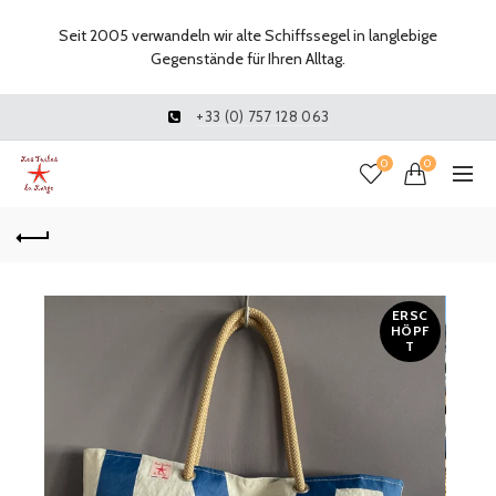
Seit 2005 verwandeln wir alte Schiffssegel in langlebige
Gegenstände für Ihren Alltag.
+33 (0) 757 128 063
0
0
ERSC
HÖPF
T