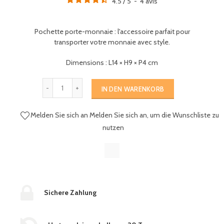
4.5
/
5
-
4
avis
Pochette porte-monnaie : l'accessoire parfait pour
transporter votre monnaie avec style.
Dimensions : L14 × H9 × P4 cm
IN DEN WARENKORB
Melden Sie sich an
Melden Sie sich an, um die Wunschliste zu
nutzen
Sichere Zahlung